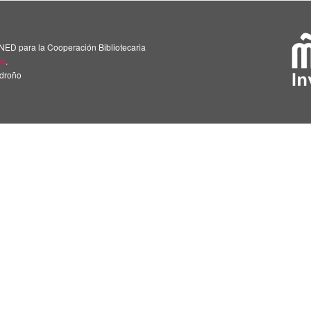
NED para la Cooperación Bibliotecaria
us
.
adroño