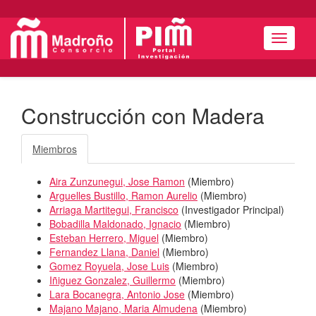
Menú
Construcción con Madera
Miembros
Aira Zunzunegui, Jose Ramon
(
Miembro
)
Arguelles Bustillo, Ramon Aurelio
(
Miembro
)
Arriaga Martitegui, Francisco
(
Investigador Principal
)
Bobadilla Maldonado, Ignacio
(
Miembro
)
Esteban Herrero, Miguel
(
Miembro
)
Fernandez Llana, Daniel
(
Miembro
)
Gomez Royuela, Jose Luis
(
Miembro
)
Iñiguez Gonzalez, Guillermo
(
Miembro
)
Lara Bocanegra, Antonio Jose
(
Miembro
)
Majano Majano, Maria Almudena
(
Miembro
)