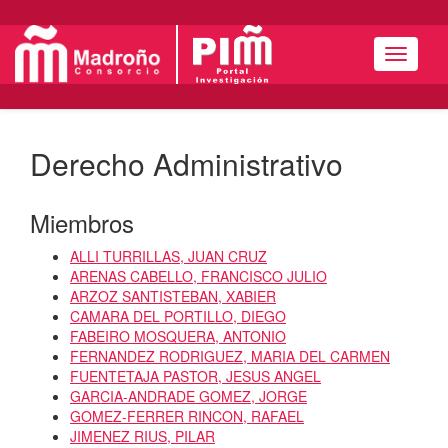
Menú
Derecho Administrativo
Miembros
ALLI TURRILLAS, JUAN CRUZ
ARENAS CABELLO, FRANCISCO JULIO
ARZOZ SANTISTEBAN, XABIER
CAMARA DEL PORTILLO, DIEGO
FABEIRO MOSQUERA, ANTONIO
FERNANDEZ RODRIGUEZ, MARIA DEL CARMEN
FUENTETAJA PASTOR, JESUS ANGEL
GARCIA-ANDRADE GOMEZ, JORGE
GOMEZ-FERRER RINCON, RAFAEL
JIMENEZ RIUS, PILAR