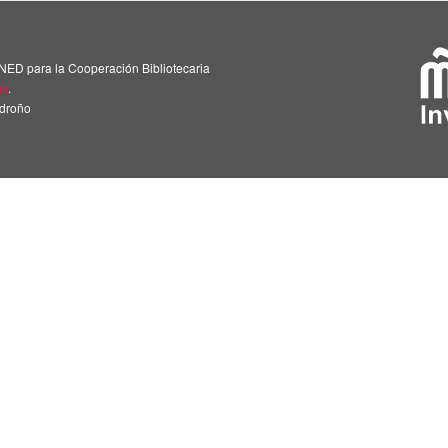
NED para la Cooperación Bibliotecaria
us
.
adroño