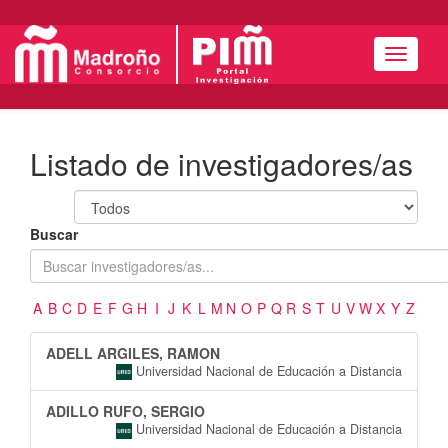
Menú
Listado de investigadores/as
Buscar
A
B
C
D
E
F
G
H
I
J
K
L
M
N
O
P
Q
R
S
T
U
V
W
X
Y
Z
ADELL ARGILES, RAMON
Universidad Nacional de Educación a Distancia
ADILLO RUFO, SERGIO
Universidad Nacional de Educación a Distancia