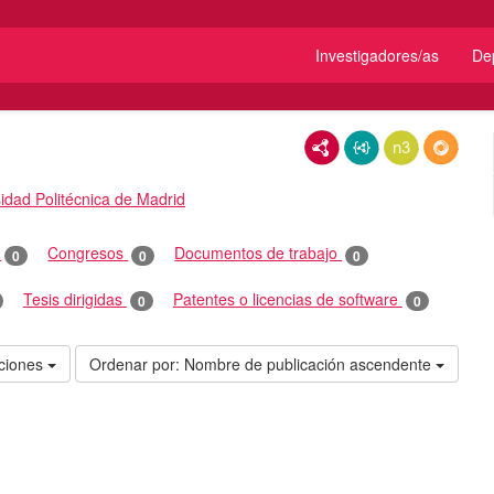
Investigadores/as
De
RDF/XML
JSON-LD
N3/Turtle
RDF
idad Politécnica de Madrid
o
Congresos
Documentos de trabajo
0
0
0
Tesis dirigidas
Patentes o licencias de software
0
0
aciones
Ordenar por:
Nombre de publicación ascendente