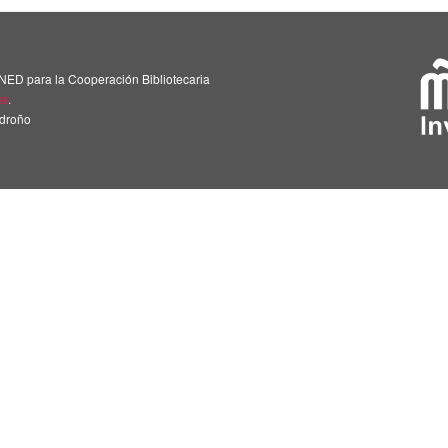
NED para la Cooperación Bibliotecaria
us
.
adroño