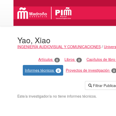
Yao, Xiao
INGENIERÍA AUDIOVISUAL Y COMUNICACIONES
/
Univers
Actividades
Artículos
Libros
Capítulos de libr
0
0
Informes técnicos
Proyectos de investigación
0
0
Filtrar Public
Este/a investigador/a no tiene informes técnicos.