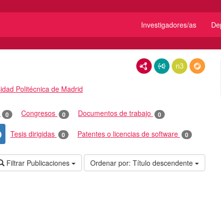
Investigadores/as
De
RDF/XML
JSON-LD
N3/Turtle
RDF
idad Politécnica de Madrid
o
Congresos
Documentos de trabajo
0
0
0
Tesis dirigidas
Patentes o licencias de software
0
0
Filtrar Publicaciones
Ordenar por:
Título descendente