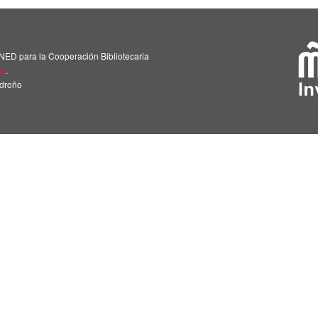
NED para la Cooperación Bibliotecaria
us
.
adroño