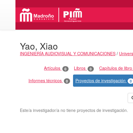
Yao, Xiao
INGENIERÍA AUDIOVISUAL Y COMUNICACIONES
/
Univers
Actividades
Artículos
Libros
Capítulos de libr
0
0
Informes técnicos
Proyectos de investigación
0
0
Este/a investigador/a no tiene proyectos de investigación.