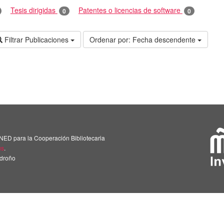
Tesis dirigidas
Patentes o licencias de software
0
0
Filtrar Publicaciones
Ordenar por:
Fecha descendente
NED para la Cooperación Bibliotecaria
us
.
adroño