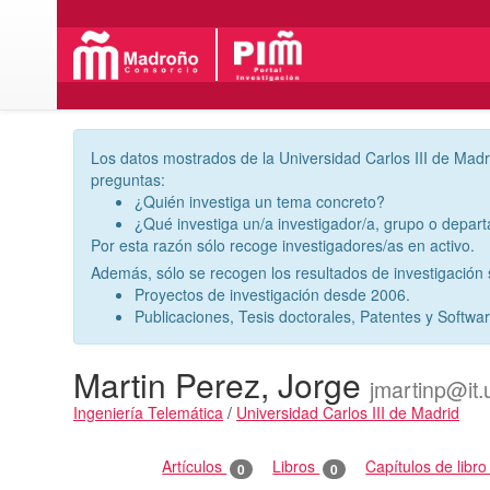
Los datos mostrados de la Universidad Carlos III de Madr
preguntas:
¿Quién investiga un tema concreto?
¿Qué investiga un/a investigador/a, grupo o depar
Por esta razón sólo recoge investigadores/as en activo.
Además, sólo se recogen los resultados de investigación s
Proyectos de investigación desde 2006.
Publicaciones, Tesis doctorales, Patentes y Softwa
Martin Perez, Jorge
jmartinp@it
Ingeniería Telemática
/
Universidad Carlos III de Madrid
Actividades
Artículos
Libros
Capítulos de libr
0
0