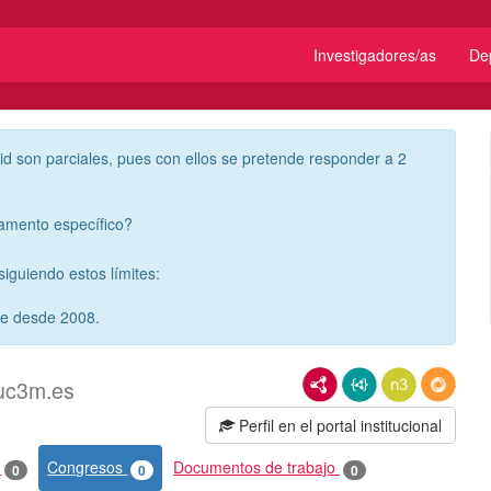
Investigadores/as
De
id son parciales, pues con ellos se pretende responder a 2
tamento específico?
iguiendo estos límites:
re desde 2008.
RDF/XML
JSON-LD
N3/Turtle
RDF
.uc3m.es
Perfil en el portal institucional
o
Congresos
Documentos de trabajo
0
0
0