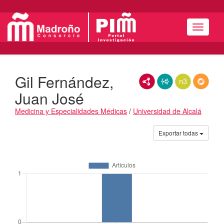
Menú
Gil Fernández,
RDF/XML
JSON-LD
N3/Turtle
RDF
Juan José
Medicina y Especialidades Médicas
/
Universidad de Alcalá
Actividades
Exportar todas