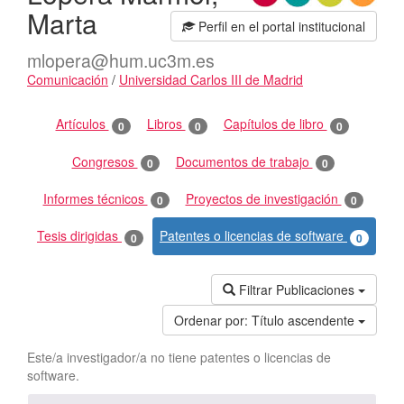
Marta
Perfil en el portal institucional
mlopera@hum.uc3m.es
Comunicación
/
Universidad Carlos III de Madrid
Actividades
Artículos
Libros
Capítulos de libro
0
0
0
Congresos
Documentos de trabajo
0
0
Informes técnicos
Proyectos de investigación
0
0
Tesis dirigidas
Patentes o licencias de software
0
0
Filtrar Publicaciones
Ordenar por:
Título ascendente
Este/a investigador/a no tiene patentes o licencias de
software.