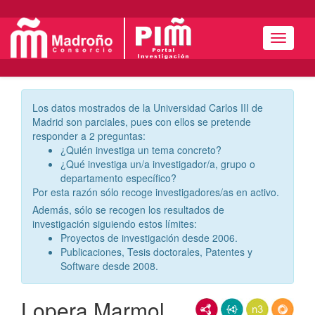
Menú
Los datos mostrados de la Universidad Carlos III de
Madrid son parciales, pues con ellos se pretende
responder a 2 preguntas:
¿Quién investiga un tema concreto?
¿Qué investiga un/a investigador/a, grupo o
departamento específico?
Por esta razón sólo recoge investigadores/as en activo.
Además, sólo se recogen los resultados de
investigación siguiendo estos límites:
Proyectos de investigación desde 2006.
Publicaciones, Tesis doctorales, Patentes y
Software desde 2008.
Lopera Marmol,
RDF/XML
JSON-LD
N3/Turtle
RDF