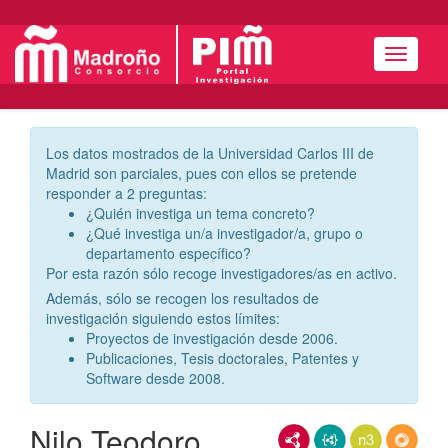
Menú
Los datos mostrados de la Universidad Carlos III de
Madrid son parciales, pues con ellos se pretende
responder a 2 preguntas:
¿Quién investiga un tema concreto?
¿Qué investiga un/a investigador/a, grupo o
departamento específico?
Por esta razón sólo recoge investigadores/as en activo.
Además, sólo se recogen los resultados de
investigación siguiendo estos límites:
Proyectos de investigación desde 2006.
Publicaciones, Tesis doctorales, Patentes y
Software desde 2008.
Nilo Teodoro
RDF/XML
JSON-LD
N3/Turtle
RDF