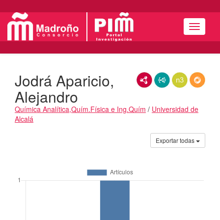
Menú
Jodrá Aparicio,
RDF/XML
JSON-LD
N3/Turtle
RDF
Alejandro
Química Analítica,Quím.Física e Ing.Quím
/
Universidad de
Alcalá
Actividades
Exportar todas