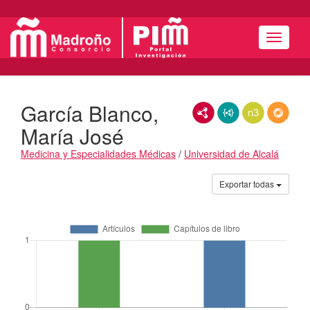
Menú
García Blanco,
RDF/XML
JSON-LD
N3/Turtle
RDF
María José
Medicina y Especialidades Médicas
/
Universidad de Alcalá
Actividades
Exportar todas