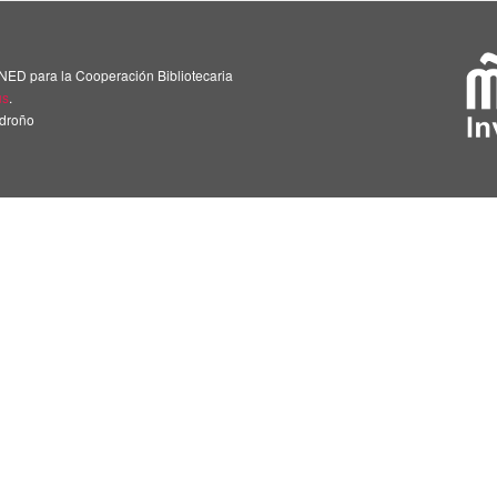
NED para la Cooperación Bibliotecaria
us
.
adroño