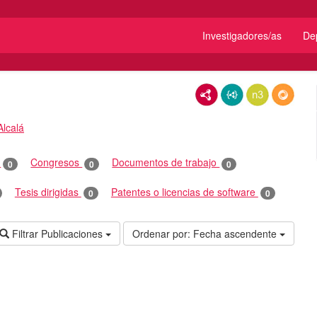
Investigadores/as
De
RDF/XML
JSON-LD
N3/Turtle
RDF
Alcalá
o
Congresos
Documentos de trabajo
0
0
0
Tesis dirigidas
Patentes o licencias de software
0
0
Filtrar Publicaciones
Ordenar por:
Fecha ascendente