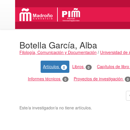
Botella García, Alba
Filología, Comunicación y Documentación
/
Universidad de 
Actividades
Artículos
Libros
Capítulos de libr
0
0
Informes técnicos
Proyectos de investigación
0
0
Este/a investigador/a no tiene artículos.