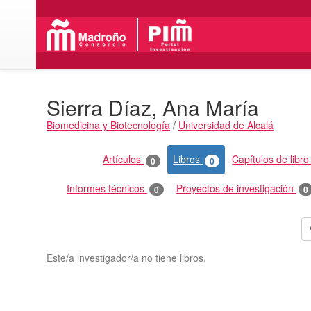
Sierra Díaz, Ana María
Biomedicina y Biotecnología
/
Universidad de Alcalá
Actividades
Artículos
Libros
Capítulos de libr
0
0
Informes técnicos
Proyectos de investigación
0
0
Este/a investigador/a no tiene libros.