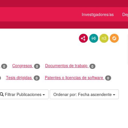
Investigadores/as
De
RDF/XML
JSON-LD
N3/Turtle
RDF
o
Congresos
Documentos de trabajo
0
0
0
Tesis dirigidas
Patentes o licencias de software
0
0
Filtrar Publicaciones
Ordenar por:
Fecha ascendente