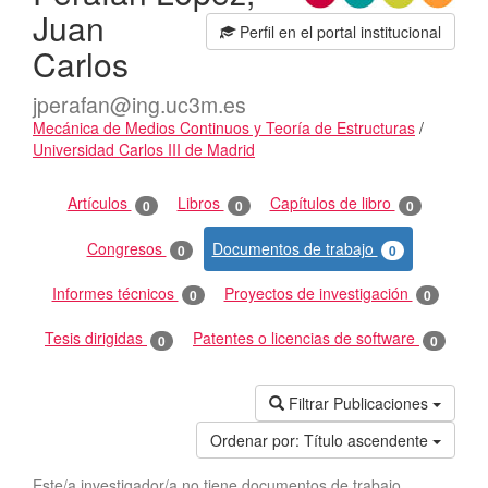
Juan
Perfil en el portal institucional
Carlos
jperafan@ing.uc3m.es
Mecánica de Medios Continuos y Teoría de Estructuras
/
Universidad Carlos III de Madrid
Actividades
Artículos
Libros
Capítulos de libro
0
0
0
Congresos
Documentos de trabajo
0
0
Informes técnicos
Proyectos de investigación
0
0
Tesis dirigidas
Patentes o licencias de software
0
0
Filtrar Publicaciones
Ordenar por:
Título ascendente
Este/a investigador/a no tiene documentos de trabajo.