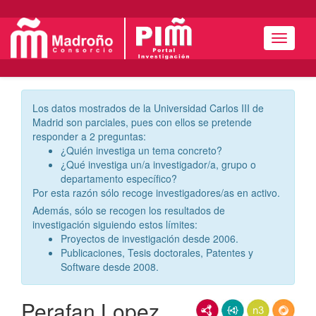
Menú
Los datos mostrados de la Universidad Carlos III de
Madrid son parciales, pues con ellos se pretende
responder a 2 preguntas:
¿Quién investiga un tema concreto?
¿Qué investiga un/a investigador/a, grupo o
departamento específico?
Por esta razón sólo recoge investigadores/as en activo.
Además, sólo se recogen los resultados de
investigación siguiendo estos límites:
Proyectos de investigación desde 2006.
Publicaciones, Tesis doctorales, Patentes y
Software desde 2008.
Perafan Lopez,
RDF/XML
JSON-LD
N3/Turtle
RDF