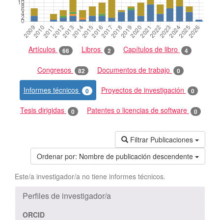
Artículos
Libros
Capítulos de libro
66
2
4
Congresos
Documentos de trabajo
82
0
Informes técnicos
Proyectos de investigación
0
0
Tesis dirigidas
Patentes o licencias de software
0
0
Filtrar Publicaciones
Ordenar por:
Nombre de publicación descendente
Este/a investigador/a no tiene informes técnicos.
Perfiles de investigador/a
ORCID