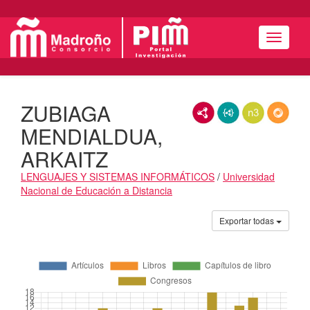
Menú
ZUBIAGA
RDF/XML
JSON-LD
N3/Turtle
RDF
MENDIALDUA,
ARKAITZ
LENGUAJES Y SISTEMAS INFORMÁTICOS
/
Universidad
Nacional de Educación a Distancia
Actividades
Exportar todas