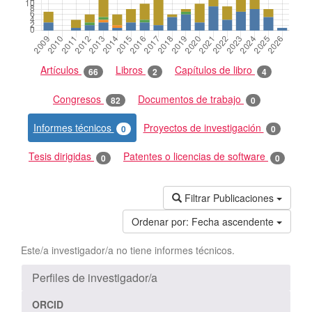
Artículos
Libros
Capítulos de libro
66
2
4
Congresos
Documentos de trabajo
82
0
Informes técnicos
Proyectos de investigación
0
0
Tesis dirigidas
Patentes o licencias de software
0
0
Filtrar Publicaciones
Ordenar por:
Fecha ascendente
Este/a investigador/a no tiene informes técnicos.
Perfiles de investigador/a
ORCID