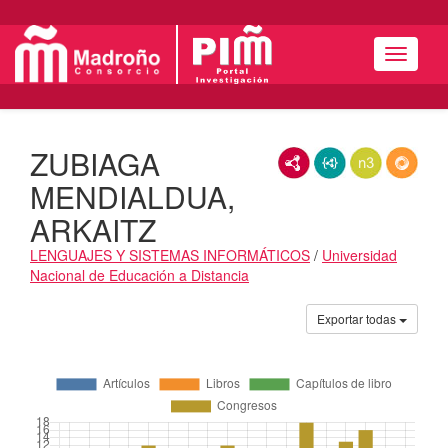
Menú
ZUBIAGA
RDF/XML
JSON-LD
N3/Turtle
RDF
MENDIALDUA,
ARKAITZ
LENGUAJES Y SISTEMAS INFORMÁTICOS
/
Universidad
Nacional de Educación a Distancia
Actividades
Exportar todas