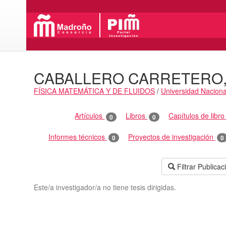
CABALLERO CARRETERO, 
FÍSICA MATEMÁTICA Y DE FLUIDOS
/
Universidad Naciona
Actividades
Artículos
Libros
Capítulos de libr
0
0
Informes técnicos
Proyectos de investigación
0
0
Filtrar Publica
Este/a investigador/a no tiene tesis dirigidas.