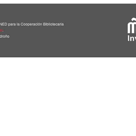
NED para la Cooperación Bibliotecaria
us
.
adroño