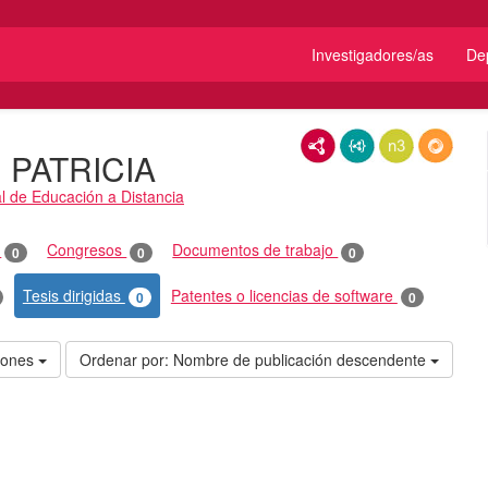
Investigadores/as
De
RDF/XML
JSON-LD
N3/Turtle
RDF
PATRICIA
l de Educación a Distancia
o
Congresos
Documentos de trabajo
0
0
0
Tesis dirigidas
Patentes o licencias de software
0
0
ciones
Ordenar por:
Nombre de publicación descendente