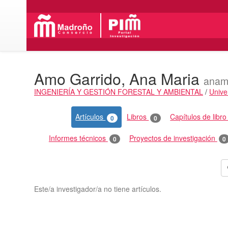
Amo Garrido, Ana Maria
anam
INGENIERÍA Y GESTIÓN FORESTAL Y AMBIENTAL
/
Unive
Actividades
Artículos
Libros
Capítulos de libr
0
0
Informes técnicos
Proyectos de investigación
0
0
Este/a investigador/a no tiene artículos.