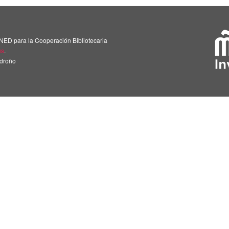
NED para la Cooperación Bibliotecaria
us
.
adroño