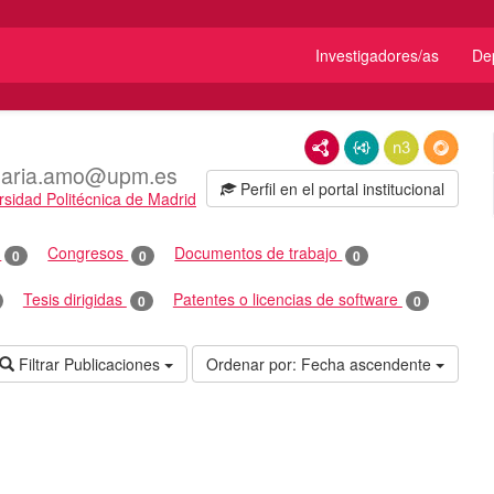
Investigadores/as
De
RDF/XML
JSON-LD
N3/Turtle
RDF
aria.amo@upm.es
Perfil en el portal institucional
rsidad Politécnica de Madrid
o
Congresos
Documentos de trabajo
0
0
0
Tesis dirigidas
Patentes o licencias de software
0
0
Filtrar Publicaciones
Ordenar por:
Fecha ascendente