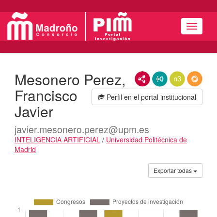
Menú
Mesonero Perez,
RDF/XML
JSON-LD
N3/Turtle
RDF
Francisco
Perfil en el portal institucional
Javier
javier.mesonero.perez@upm.es
INTELIGENCIA ARTIFICIAL
/
Universidad Politécnica de
Madrid
Actividades
Exportar todas