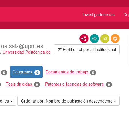
Investigadores/as
De
RDF/XML
JSON-LD
N3/Turtle
RDF
droa.saiz@upm.es
Perfil en el portal institucional
/
Universidad Politécnica de
o
Congresos
Documentos de trabajo
0
0
0
Tesis dirigidas
Patentes o licencias de software
0
0
ciones
Ordenar por:
Nombre de publicación descendente