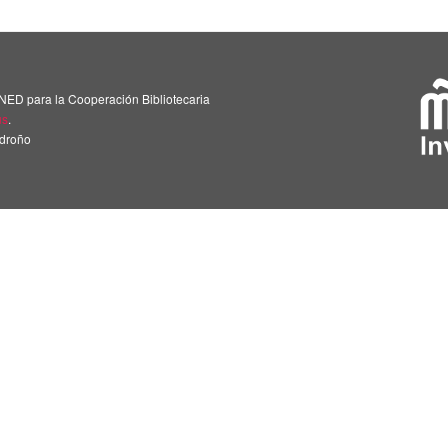
NED para la Cooperación Bibliotecaria
us
.
adroño