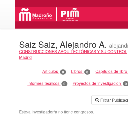
Saiz Saiz, Alejandro A.
alejan
CONSTRUCCIONES ARQUITECTÓNICAS Y SU CONTROL
Madrid
Actividades
Artículos
Libros
Capítulos de libr
0
0
Informes técnicos
Proyectos de investigación
0
0
Filtrar Publica
Este/a investigador/a no tiene congresos.