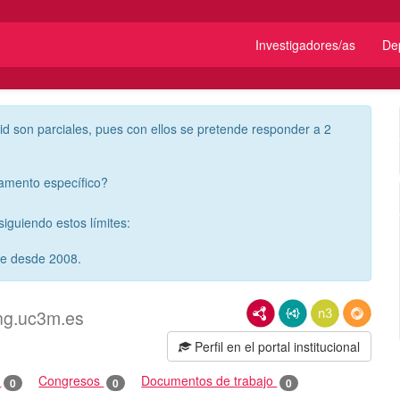
Investigadores/as
De
id son parciales, pues con ellos se pretende responder a 2
tamento específico?
iguiendo estos límites:
re desde 2008.
RDF/XML
JSON-LD
N3/Turtle
RDF
ng.uc3m.es
Perfil en el portal institucional
o
Congresos
Documentos de trabajo
0
0
0