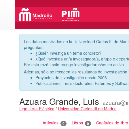
Los datos mostrados de la Universidad Carlos III de Madr
preguntas:
¿Quién investiga un tema concreto?
¿Qué investiga un/a investigador/a, grupo o depar
Por esta razón sólo recoge investigadores/as en activo.
Además, sólo se recogen los resultados de investigación s
Proyectos de investigación desde 2006.
Publicaciones, Tesis doctorales, Patentes y Softwa
Azuara Grande, Luis
lazuara@i
Ingeniería Eléctrica
/
Universidad Carlos III de Madrid
Actividades
Artículos
Libros
Capítulos de libr
0
0