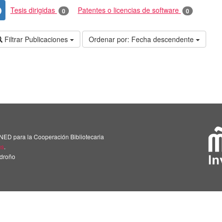
Tesis dirigidas
Patentes o licencias de software
0
0
Filtrar Publicaciones
Ordenar por:
Fecha descendente
NED para la Cooperación Bibliotecaria
us
.
adroño