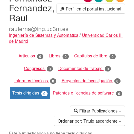
Fernandez,
Perfil en el portal institucional
Raul
rauferna@ing.uc3m.es
Ingeniería de Sistemas y Automática
/
Universidad Carlos III
de Madrid
Actividades
Artículos
Libros
Capítulos de libro
0
0
0
Congresos
Documentos de trabajo
0
0
Informes técnicos
Proyectos de investigación
0
0
Tesis dirigidas
Patentes o licencias de software
0
0
Filtrar Publicaciones
Ordenar por:
Título ascendente
Este/a investigador/a no tiene tesis dirigidas.