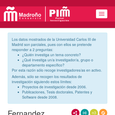
Menú
Los datos mostrados de la Universidad Carlos III de
Madrid son parciales, pues con ellos se pretende
responder a 2 preguntas:
¿Quién investiga un tema concreto?
¿Qué investiga un/a investigador/a, grupo o
departamento específico?
Por esta razón sólo recoge investigadores/as en activo.
Además, sólo se recogen los resultados de
investigación siguiendo estos límites:
Proyectos de investigación desde 2006.
Publicaciones, Tesis doctorales, Patentes y
Software desde 2008.
Fernandez
RDF/XML
JSON-LD
N3/Turtle
RDF