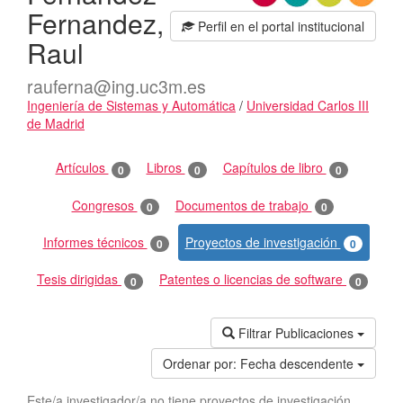
Fernandez,
Perfil en el portal institucional
Raul
rauferna@ing.uc3m.es
Ingeniería de Sistemas y Automática
/
Universidad Carlos III
de Madrid
Actividades
Artículos
Libros
Capítulos de libro
0
0
0
Congresos
Documentos de trabajo
0
0
Informes técnicos
Proyectos de investigación
0
0
Tesis dirigidas
Patentes o licencias de software
0
0
Filtrar Publicaciones
Ordenar por:
Fecha descendente
Este/a investigador/a no tiene proyectos de investigación.