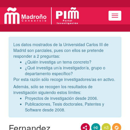
Menú
Los datos mostrados de la Universidad Carlos III de
Madrid son parciales, pues con ellos se pretende
responder a 2 preguntas:
¿Quién investiga un tema concreto?
¿Qué investiga un/a investigador/a, grupo o
departamento específico?
Por esta razón sólo recoge investigadores/as en activo.
Además, sólo se recogen los resultados de
investigación siguiendo estos límites:
Proyectos de investigación desde 2006.
Publicaciones, Tesis doctorales, Patentes y
Software desde 2008.
Fernandez
RDF/XML
JSON-LD
N3/Turtle
RDF