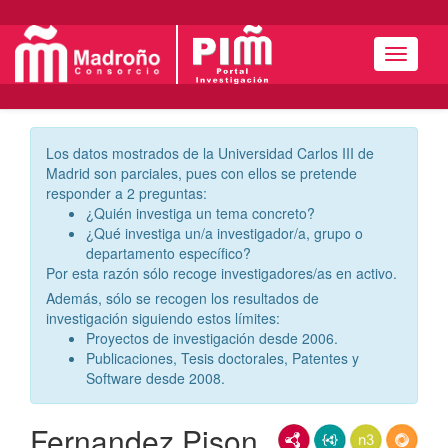
Menú
Los datos mostrados de la Universidad Carlos III de
Madrid son parciales, pues con ellos se pretende
responder a 2 preguntas:
¿Quién investiga un tema concreto?
¿Qué investiga un/a investigador/a, grupo o
departamento específico?
Por esta razón sólo recoge investigadores/as en activo.
Además, sólo se recogen los resultados de
investigación siguiendo estos límites:
Proyectos de investigación desde 2006.
Publicaciones, Tesis doctorales, Patentes y
Software desde 2008.
Fernandez Pison,
RDF/XML
JSON-LD
N3/Turtle
RDF