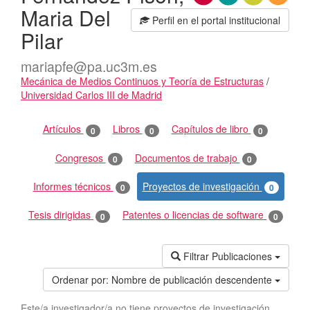
Maria Del
Perfil en el portal institucional
Pilar
mariapfe@pa.uc3m.es
Mecánica de Medios Continuos y Teoría de Estructuras
/
Universidad Carlos III de Madrid
Actividades
Artículos
Libros
Capítulos de libro
0
0
0
Congresos
Documentos de trabajo
0
0
Informes técnicos
Proyectos de investigación
0
0
Tesis dirigidas
Patentes o licencias de software
0
0
Filtrar Publicaciones
Ordenar por:
Nombre de publicación descendente
Este/a investigador/a no tiene proyectos de investigación.