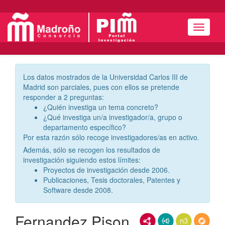
Menú
Los datos mostrados de la Universidad Carlos III de
Madrid son parciales, pues con ellos se pretende
responder a 2 preguntas:
¿Quién investiga un tema concreto?
¿Qué investiga un/a investigador/a, grupo o
departamento específico?
Por esta razón sólo recoge investigadores/as en activo.
Además, sólo se recogen los resultados de
investigación siguiendo estos límites:
Proyectos de investigación desde 2006.
Publicaciones, Tesis doctorales, Patentes y
Software desde 2008.
Fernandez Pison,
RDF/XML
JSON-LD
N3/Turtle
RDF