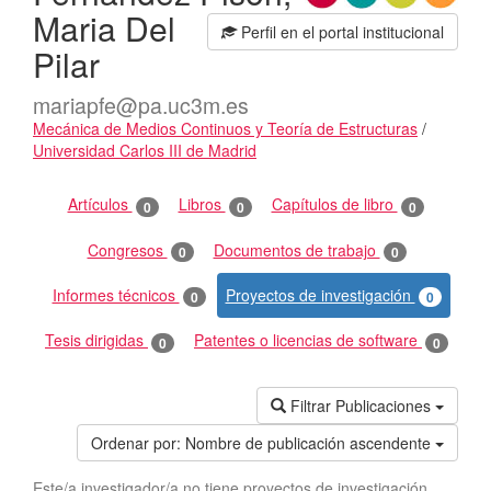
Maria Del
Perfil en el portal institucional
Pilar
mariapfe@pa.uc3m.es
Mecánica de Medios Continuos y Teoría de Estructuras
/
Universidad Carlos III de Madrid
Actividades
Artículos
Libros
Capítulos de libro
0
0
0
Congresos
Documentos de trabajo
0
0
Informes técnicos
Proyectos de investigación
0
0
Tesis dirigidas
Patentes o licencias de software
0
0
Filtrar Publicaciones
Ordenar por:
Nombre de publicación ascendente
Este/a investigador/a no tiene proyectos de investigación.