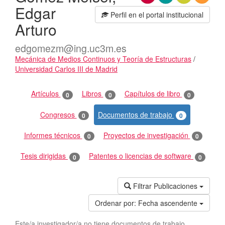
Edgar
Perfil en el portal institucional
Arturo
edgomezm@ing.uc3m.es
Mecánica de Medios Continuos y Teoría de Estructuras
/
Universidad Carlos III de Madrid
Actividades
Artículos
Libros
Capítulos de libro
0
0
0
Congresos
Documentos de trabajo
0
0
Informes técnicos
Proyectos de investigación
0
0
Tesis dirigidas
Patentes o licencias de software
0
0
Filtrar Publicaciones
Ordenar por:
Fecha ascendente
Este/a investigador/a no tiene documentos de trabajo.