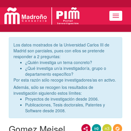
Menú
Los datos mostrados de la Universidad Carlos III de
Madrid son parciales, pues con ellos se pretende
responder a 2 preguntas:
¿Quién investiga un tema concreto?
¿Qué investiga un/a investigador/a, grupo o
departamento específico?
Por esta razón sólo recoge investigadores/as en activo.
Además, sólo se recogen los resultados de
investigación siguiendo estos límites:
Proyectos de investigación desde 2006.
Publicaciones, Tesis doctorales, Patentes y
Software desde 2008.
Gomez Meisel,
RDF/XML
JSON-LD
N3/Turtle
RDF