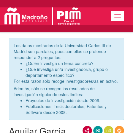
Menú
Los datos mostrados de la Universidad Carlos III de
Madrid son parciales, pues con ellos se pretende
responder a 2 preguntas:
¿Quién investiga un tema concreto?
¿Qué investiga un/a investigador/a, grupo o
departamento específico?
Por esta razón sólo recoge investigadores/as en activo.
Además, sólo se recogen los resultados de
investigación siguiendo estos límites:
Proyectos de investigación desde 2006.
Publicaciones, Tesis doctorales, Patentes y
Software desde 2008.
Aguilar Garcia,
RDF/XML
JSON-LD
N3/Turtle
RDF