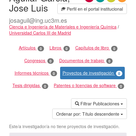
Jose Luis
Perfil en el portal institucional
josaguil@ing.uc3m.es
Ciencia e Ingeniería de Materiales e Ingeniería Química
/
Universidad Carlos III de Madrid
Actividades
Artículos
Libros
Capítulos de libro
0
0
0
Congresos
Documentos de trabajo
0
0
Informes técnicos
Proyectos de investigación
0
0
Tesis dirigidas
Patentes o licencias de software
0
0
Filtrar Publicaciones
Ordenar por:
Título descendente
Este/a investigador/a no tiene proyectos de investigación.