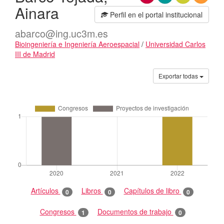
Ainara
Perfil en el portal institucional
abarco@ing.uc3m.es
Bioingeniería e Ingeniería Aeroespacial
/
Universidad Carlos
III de Madrid
Actividades
Exportar todas
Artículos
Libros
Capítulos de libro
0
0
0
Congresos
Documentos de trabajo
1
0