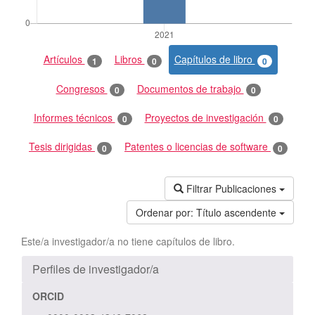
Artículos
Libros
Capítulos de libro
1
0
0
Congresos
Documentos de trabajo
0
0
Informes técnicos
Proyectos de investigación
0
0
Tesis dirigidas
Patentes o licencias de software
0
0
Filtrar Publicaciones
Ordenar por:
Título ascendente
Este/a investigador/a no tiene capítulos de libro.
Perfiles de investigador/a
ORCID