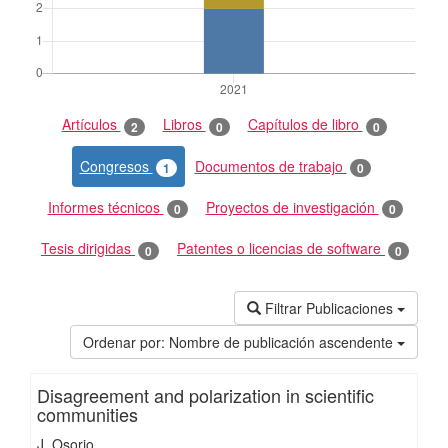
Artículos
Libros
Capítulos de libro
2
0
0
Congresos
Documentos de trabajo
1
0
Informes técnicos
Proyectos de investigación
0
0
Tesis dirigidas
Patentes o licencias de software
0
0
Filtrar Publicaciones
Ordenar por:
Nombre de publicación ascendente
Disagreement and polarization in scientific
communities
J. Osorio